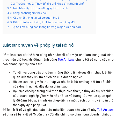
2.2
Trường hợp 2: Thay đổi địa chỉ khác tỉnh/thành phố
3
2. Nộp hồ sơ tại cơ quan đăng ký kinh doanh
4
3. Công bố thông tin thay đổi
5
4. Cập nhật thông tin tại cơ quan thuế
6
5. Điều chỉnh các thông tin liên quan sau thay đổi
7
Tuệ An Law cung cấp thông tin về giá dịch vụ như sau:
Luật sư chuyên về pháp lý tại Hà Nội
Đảm bảo bạn có thể hiểu cũng như nắm rõ các việc cần làm trong quá trình
thực hiện thủ tục, khi đồng hành cùng
Tuệ An Law
, chúng tôi sẽ cung cấp cho
bạn những dịch vụ như sau:
Tư vấn và cung cấp cho bạn những thông tin về quy định pháp luật liên
quan đến thay đổi trụ sở chính của doanh nghiệp
Hỗ trợ bạn trong việc thu thập và chuẩn bị hồ sơ thay đổi trụ sở chính
của doanh nghiệp đầy đủ và chính xác
Đại diện cho bạn trong quá trình thực hiện thủ tục thay đổi trụ sở chính
của doanh nghiệp gồm việc nộp hồ sơ và tương tác với cơ quan quản
lý để đảm bảo quá trình xin phép diễn ra một cách trơn tru và tuân thủ
theo quy định pháp luật.
Để bạn biết rõ và giải đáp các thắc mắc liên quan đến vấn đề này
Tuệ An Law
sẽ chia sẻ bài viết về “Muốn thay đổi địa chỉ trụ sở chính của doanh nghiệp thì