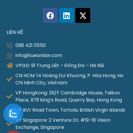
LIÊN HỆ
098 421 0550
info@tueanlaw.com
VPGD: 91 Trung Liệt – Đống Đa – Hà Nội
CN HCM: 14 Hoàng Dư Khương, P. Hòa Hưng, Ho
Chi Minh City, Vietnam
VP HongKong: 29/F Cambridge House, Taikoo
Place, 979 King’s Road, Quarry Bay, Hong Kong
VP BVI: Road Town, Tortola, British Virgin Islands
VP Singapore: 2 Venture Dr, #19-18 Vision
Exchange, Singapore