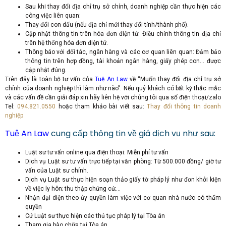
Sau khi thay đổi địa chỉ trụ sở chính, doanh nghiệp cần thực hiện các
công việc liên quan:
Thay đổi con dấu (nếu địa chỉ mới thay đổi tỉnh/thành phố).
Cập nhật thông tin trên hóa đơn điện tử: Điều chỉnh thông tin địa chỉ
trên hệ thống hóa đơn điện tử.
Thông báo với đối tác, ngân hàng và các cơ quan liên quan: Đảm bảo
thông tin trên hợp đồng, tài khoản ngân hàng, giấy phép con… được
cập nhật đúng.
Trên đây là toàn bộ tư vấn của
Tuệ An Law
về “Muốn thay đổi địa chỉ trụ sở
chính của doanh nghiệp thì làm như nào”. Nếu quý khách có bất kỳ thắc mắc
và các vấn đề cần giải đáp xin hãy liên hệ với chúng tôi qua số điện thoại/zalo
Tel:
094.821.0550
hoặc tham khảo bài viết sau:
Thay đổi thông tin doanh
nghiệp
Tuệ An Law
cung cấp thông tin về giá dịch vụ như sau:
Luật sư tư vấn online qua điện thoại: Miễn phí tư vấn
Dịch vụ Luật sư tư vấn trực tiếp tại văn phòng: Từ 500.000 đồng/ giờ tư
vấn của Luật sư chính.
Dịch vụ Luật sư thực hiện soạn thảo giấy tờ pháp lý như đơn khởi kiện
về việc ly hôn; thu thập chứng cứ;…
Nhận đại diện theo ủy quyền làm việc với cơ quan nhà nước có thẩm
quyền
Cử Luật sư thực hiện các thủ tục pháp lý tại Tòa án
Tham gia bào chữa tại Tòa án