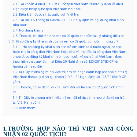
2.1
Tại khoản 4 Điều 19 Luật Quốc tịch Việt Nam 2008 quy định về điều
kiện được nhập quôc tịch Việt Nam như sau:
2.2
Điều kiện được nhập quốc tịch Việt Nam
2.3
Tại Điều 6 Thông tư 04/2020/TT-BTP quy định về nội dung khai sinh
như sau:
2.4
Nội dung khai sinh
2.5
Theo đó, khi đặt tên cho con có 02 quốc tịch cần lưu ý những điều sau:
3
3.Hồ sơ đăng ký khai sinh của trẻ em có 02 quốc tịch gồm những gì?
3.1
1. Hồ sơ đăng ký khai sinh cho trẻ em sinh ra ở nước ngoài, có cha
hoặc mẹ là công dân Việt Nam hoặc cha và mẹ đều là công dân Việt Nam,
chưa được đăng ký khai sinh ở nước ngoài, về cư trú tại Việt Nam, được
thực hiện theo quy định tại Điều 29 Nghị định số 123/2015/NĐ-CP và
hướng dẫn sau đây:
3.2
a) Giấy tờ chứng minh việc trẻ em đã nhập cảnh hợp pháp và cư trú tại
Việt Nam theo quy định tại khoản 2 Điều 29 Nghị định số 123/2015/NĐ-CP
gồm:
3.3
Theo đó, hồ sơ đăng ký khai sinh đối với trẻ em có 02 quốc tịch như
sau:
3.4
[1] Giấy tờ chứng minh việc trẻ em đã nhập cảnh hợp pháp và cư trú
tại Việt Nam gồm:
3.5
Xem thêm:
1.TRƯỜNG HỢP NÀO THÌ VIỆT NAM CÔNG
NHẬN 02 QUỐC TỊCH?