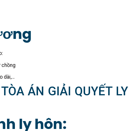
ương
o:
ợ chồng
o dài,…
 TÒA ÁN GIẢI QUYẾT LY
nh ly hôn: