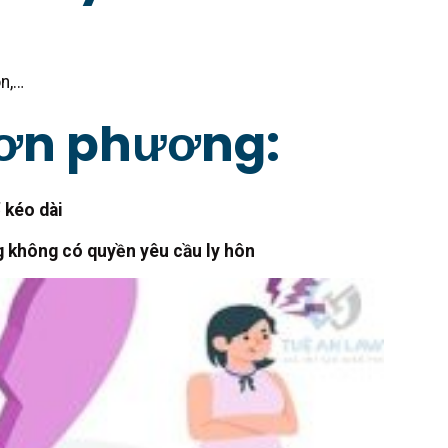
on,…
 đơn phương:
 kéo dài
 không có quyền yêu cầu ly hôn