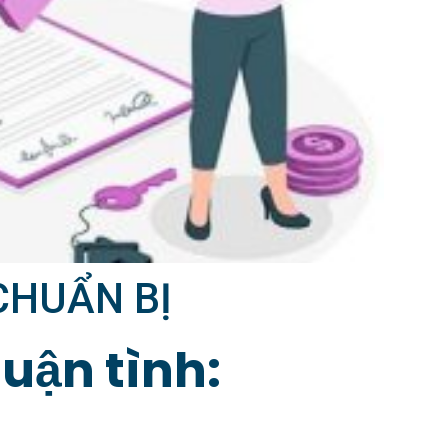
CHUẨN BỊ
huận tình:
)