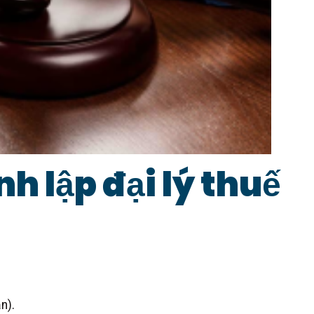
nh lập đại lý thuế
n).