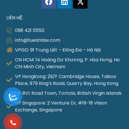
LIÊN HỆ
098 421 0550
info@tueanlaw.com
VPGD: 91 Trung Liệt – Đống Đa – Hà Nội
CN HCM: 14 Hoàng Dư Khương, P. Hòa Hưng, Ho
Chi Minh City, Vietnam
VP HongKong: 29/F Cambridge House, Taikoo
Place, 979 King’s Road, Quarry Bay, Hong Kong
VP BVI: Road Town, Tortola, British Virgin Islands
VP Singapore: 2 Venture Dr, #19-18 Vision
Exchange, Singapore