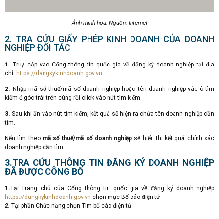
Ảnh minh họa. Nguồn: Internet
2. TRA CỨU GIẤY PHÉP KINH DOANH CỦA DOANH
NGHIỆP ĐỐI TÁC
1.
Truy cập vào Cổng thông tin quốc gia về đăng ký doanh nghiệp tại địa
chỉ:
https://dangkykinhdoanh.gov.vn
2.
Nhập mã số thuế/mã số doanh nghiệp hoặc tên doanh nghiệp vào ô tìm
kiếm ở góc trái trên cùng rồi click vào nút tìm kiếm
3.
Sau khi ấn vào nút tìm kiếm, kết quả sẽ hiện ra chứa tên doanh nghiệp cần
tìm.
Nếu tìm theo
mã số thuế/mã số doanh nghiệp
sẽ hiển thị kết quả chính xác
doanh nghiệp cần tìm.
3.TRA CỨU THÔNG TIN ĐĂNG KÝ DOANH NGHIỆP
ĐÃ ĐƯỢC CÔNG BỐ
1.
Tại Trang chủ của Cổng thông tin quốc gia về đăng ký doanh nghiệp
https://dangkykinhdoanh.gov.vn
chọn mục Bố cáo điện tử
2.
Tại phần Chức năng chọn Tìm bố cáo điện tử