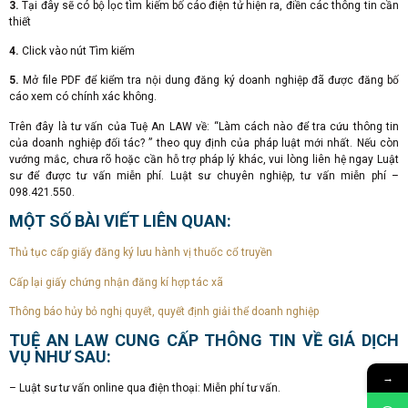
3.
Tại đây sẽ có bộ lọc tìm kiếm bố cáo điện tử hiện ra, điền các thông tin cần
thiết
4.
Click vào nút Tìm kiếm
5.
Mở file PDF để kiểm tra nội dung đăng ký doanh nghiệp đã được đăng bố
cáo xem có chính xác không.
Trên đây là tư vấn của Tuệ An LAW về: “Làm cách nào để tra cứu thông tin
của doanh nghiệp đối tác? ” theo quy định của pháp luật mới nhất. Nếu còn
vướng mắc, chưa rõ hoặc cần hỗ trợ pháp lý khác, vui lòng liên hệ ngay Luật
sư để được tư vấn miễn phí. Luật sư chuyên nghiệp, tư vấn miễn phí –
098.421.550.
MỘT SỐ BÀI VIẾT LIÊN QUAN:
Thủ tục cấp giấy đăng ký lưu hành vị thuốc cổ truyền
Cấp lại giấy chứng nhận đăng kí hợp tác xã
Thông báo hủy bỏ nghị quyết, quyết định giải thể doanh nghiệp
TUỆ AN LAW CUNG CẤP THÔNG TIN VỀ GIÁ DỊCH
VỤ NHƯ SAU:
→
– Luật sư tư vấn online qua điện thoại: Miễn phí tư vấn.