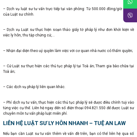
– Dịch vụ luật sư tư vấn trực tiếp tại văn phòng: Từ 500.000 đồng/giờ tư vấn
của Luật sư chính.
– Dịch vụ Luật sư thực hiện soạn thảo giấy tờ pháp lý như đơn khởi kiện về
việc ly hôn, thu tập chứng cứ,…
– Nhận đại diện theo uỷ quyền làm việc với cơ quan nhà nước có thẩm quyền;
– Cử Luật sư thực hiện các thủ tục pháp lý tại Toà án; Tham gia bào chữa tại
Toà án;
– Các dịch vụ pháp lý liên quan khác.
– Phí dịch vụ tư vấn, thực hiện các thủ tục pháp lý sẽ được điều chỉnh tuỳ vào
từng việc cụ thể. Liên hệ ngay đến số điện thoại 094.821.550 để được Luật sư
chuyên môn tư vấn pháp luật miễn phí.
LIÊN HỆ LUẬT SƯ LY HÔN NHANH – TUỆ AN LAW
Nếu bạn cần Luật sư tư vấn thêm về vấn đề trên, bạn có thể liên hệ qua số