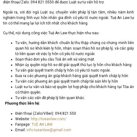
điện thoại/Zalo: 094 821 0550 để được Luật sư tư vấn hỗ trợ.
Ngoài ra, với đội ngũ Luật sư, chuyên viên pháp lý tận tâm, nhiều năm kinh
nghiệm trong lĩnh vực hôn nhân gia đình có yếu tố nước ngoài. Tuệ An Law tự
tin có thể mang lại lợi ích tốt nhất cho khách hàng.
Cụ thể, nội dung công việc Tuệ An Law thực hiện như sau:
Tư vấn, hướng dẫn khách chuẩn bị thu thập chứng cứ chứng minh liên
quan hồ sơ khởi kiện ly hôn, nhận soạn thảo hồ sơ pháp lý, và các giấy
tờ liên quan về việc ly hôn có yếu tố nước ngoài.
Soạn thảo đơn yêu cầu Toà án xét xử vắng mặt.
Nhận ủy quyền nộp hồ sơ để giải quyết thủ tục ly hôn cho khách hàng.
Tư vấn giải quyết tranh chấp ly hôn có yếu tố nước ngoài.
Đưa ra các phương án giúp khách hàng giải quyết tranh chấp ly hôn
Tư vấn các phương án giải quyết tranh chấp tài sản khi ly hôn
Luật sư tư vấn và bảo vệ quyền lợi hợp pháp cho khách hàng tại Tòa án
có thẩm quyền.
Tư vấn các vấn đề pháp lý liên quan khác.
Phương thức liên hệ:
Điện thoại (Zalo/Viber): 094.821.550
Website:
http://tueanlaw.com/
Fanpage:
TUỆ AN LAW
Email:
info.tueanlaw@gmail.com