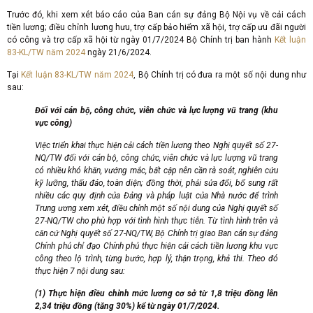
Trước đó, khi xem xét báo cáo của Ban cán sự đảng Bộ Nội vụ về cải cách
tiền lương; điều chỉnh lương hưu, trợ cấp bảo hiểm xã hội, trợ cấp ưu đãi người
có công và trợ cấp xã hội từ ngày 01/7/2024 Bộ Chính trị ban hành
Kết luận
83-KL/TW năm 2024
ngày 21/6/2024.
Tại
Kết luận 83-KL/TW năm 2024
, Bộ Chính trị có đưa ra một số nội dung như
sau:
Đối với cán bộ, công chức, viên chức và lực lượng vũ trang (khu
vực công)
Việc triển khai thực hiện cải cách tiền lương theo Nghị quyết số 27-
NQ/TW đối với cán bộ, công chức, viên chức và lực lượng vũ trang
có nhiều khó khăn, vướng mắc, bất cập nên cần rà soát, nghiên cứu
kỹ lưỡng, thấu đáo, toàn diện; đồng thời, phải sửa đổi, bổ sung rất
nhiều các quy định của Đảng và pháp luật của Nhà nước để trình
Trung ương xem xét, điều chỉnh một số nội dung của Nghị quyết số
27-NQ/TW cho phù hợp với tình hình thực tiễn. Từ tình hình trên và
căn cứ Nghị quyết số 27-NQ/TW, Bộ Chính trị giao Ban cán sự đảng
Chính phủ chỉ đạo Chính phủ thực hiện cải cách tiền lương khu vực
công theo lộ trình, từng bước, hợp lý, thận trọng, khả thi. Theo đó
thực hiện 7 nội dung sau:
(1) Thực hiện điều chỉnh mức lương cơ sở từ 1,8 triệu đồng lên
2,34 triệu đồng (tăng 30%) kể từ ngày 01/7/2024.