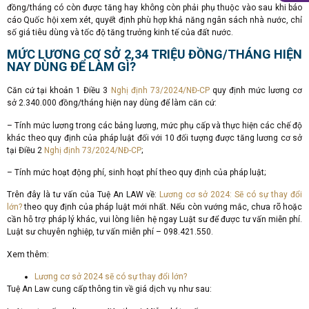
đồng/tháng có còn được tăng hay không còn phải phụ thuộc vào sau khi báo
cáo Quốc hội xem xét, quyết định phù hợp khả năng ngân sách nhà nước, chỉ
số giá tiêu dùng và tốc độ tăng trưởng kinh tế của đất nước.
MỨC LƯƠNG CƠ SỞ 2,34 TRIỆU ĐỒNG/THÁNG HIỆN
NAY DÙNG ĐỂ LÀM GÌ?
Căn cứ tại khoản 1 Điều 3
Nghị định 73/2024/NĐ-CP
quy định mức lương cơ
sở 2.340.000 đồng/tháng hiện nay dùng để làm căn cứ:
– Tính mức lương trong các bảng lương, mức phụ cấp và thực hiện các chế độ
khác theo quy định của pháp luật đối với 10 đối tượng được tăng lương cơ sở
tại Điều 2
Nghị định 73/2024/NĐ-CP
;
– Tính mức hoạt động phí, sinh hoạt phí theo quy định của pháp luật;
Trên đây là tư vấn của Tuệ An LAW về:
Lương cơ sở 2024: Sẽ có sự thay đổi
lớn?
theo quy định của pháp luật mới nhất. Nếu còn vướng mắc, chưa rõ hoặc
cần hỗ trợ pháp lý khác, vui lòng liên hệ ngay Luật sư để được tư vấn miễn phí.
Luật sư chuyên nghiệp, tư vấn miễn phí – 098.421.550.
Xem thêm:
Lương cơ sở 2024 sẽ có sự thay đổi lớn?
Tuệ An Law cung cấp thông tin về giá dịch vụ như sau: