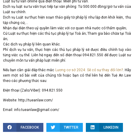
Luật sư tư vấn online qua điện thoại: Miễn phí tư vấn.
Dịch vụ luật sư tư vấn trực tiếp tại văn phòng: Từ 500.000 đồng/giờ tư vấn của
Luật sư chính.
Dịch vụ Luật sư thực hiện soạn thảo giấy tờ pháp lý như lập đơn khởi kiện, thu
tập chứng cứ,…
Nhận đại diện theo uỷ quyền làm việc với cơ quan nhà nước có thẩm quyền;
Cử Luật sư thực hiện các thủ tục pháp lý tại Toà án; Tham gia bào chữa tại Toà
án;
Các dịch vụ pháp lý liên quan khác.
Phí dịch vụ tư vấn, thực hiện các thủ tục pháp lý sẽ được điều chỉnh tuỳ vào
từng việc cụ thể. Liên hệ ngay đến số điện thoại 094.821.550 để được Luật sư
chuyên môn tư vấn pháp luật miễn phí.
Nếu bạn cần giải đáp thắc mắc
Lương cơ sở 2024: Sẽ có sự thay đổi lớn?
. Hãy
xem một số bài viết của chúng tôi hoặc bạn có thể liên hệ đến Tuệ An Law
theo các phương thức sau:
Điện thoại (Zalo/Viber): 094.821.550
Website: http://tueanlaw.com/
Email:
info.tueanlaw@gmail.com
/
FACEBOOK
TWITTER
LINKEDIN