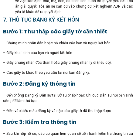
về việc xác định cha, mẹ, con, các bên liên quan có quyền yêu cầu tòa
án giải quyết. Tòa án sẽ căn cứ vào chứng cứ, xét nghiệm ADN và các
yếu tố khác để ra quyết định.
7. THỦ TỤC ĐĂNG KÝ KẾT HÔN
Bước 1: Thu thập các giấy tờ cần thiết
– Chứng minh nhân dân hoặc hộ chiếu của bạn và người kết hôn.
– Giấy khai sinh của bạn và người kết hôn.
– Giấy chứng nhận độc thân hoặc giấy chứng nhận ly dị (nếu có).
– Các giấy tờ khác theo yêu cầu tại nơi bạn đăng ký.
Bước 2: Đăng ký thông tin
– Đến phòng Đăng ký Dân sự tại Sở Tư pháp hoặc Chi cục Dân sự nơi bạn sinh
sống để làm thủ tục.
– Điền vào biểu mẫu đăng ký và nộp các giấy tờ đã thu thập được.
Bước 3: Kiểm tra thông tin
– Sau khi nộp hồ sơ, các cơ quan liên quan sẽ tiến hành kiểm tra thông tin cá