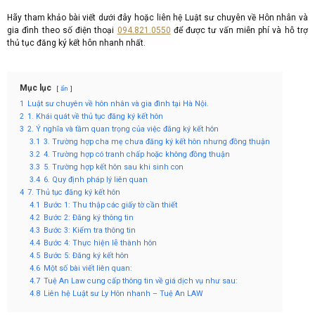
Hãy tham khảo bài viết dưới đây hoặc liên hệ Luật sư chuyên về Hôn nhân và
gia đình theo số điện thoại
094.821.0550
để được tư vấn miễn phí và hỗ trợ
thủ tục đăng ký kết hôn nhanh nhất.
Mục lục
ẩn
1
Luật sư chuyên về hôn nhân và gia đình tại Hà Nội.
2
1. Khái quát về thủ tục đăng ký kết hôn
3
2. Ý nghĩa và tầm quan trọng của việc đăng ký kết hôn
3.1
3. Trường hợp cha mẹ chưa đăng ký kết hôn nhưng đồng thuận
3.2
4. Trường hợp có tranh chấp hoặc không đồng thuận
3.3
5. Trường hợp kết hôn sau khi sinh con
3.4
6. Quy định pháp lý liên quan
4
7. Thủ tục đăng ký kết hôn
4.1
Bước 1: Thu thập các giấy tờ cần thiết
4.2
Bước 2: Đăng ký thông tin
4.3
Bước 3: Kiểm tra thông tin
4.4
Bước 4: Thực hiện lễ thành hôn
4.5
Bước 5: Đăng ký kết hôn
4.6
Một số bài viết liên quan:
4.7
Tuệ An Law cung cấp thông tin về giá dịch vụ như sau:
4.8
Liên hệ Luật sư Ly Hôn nhanh – Tuệ An LAW