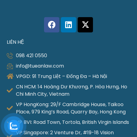
LIÊN HỆ
098 421 0550
info@tueanlaw.com
VPGD: 91 Trung Liệt – Đống Đa – Hà Nội
CN HCM: 14 Hoàng Dư Khương, P. Hòa Hưng, Ho
Chi Minh City, Vietnam
VP HongKong: 29/F Cambridge House, Taikoo
Place, 979 King’s Road, Quarry Bay, Hong Kong
VP BVI: Road Town, Tortola, British Virgin Islands
VP Singapore: 2 Venture Dr, #19-18 Vision