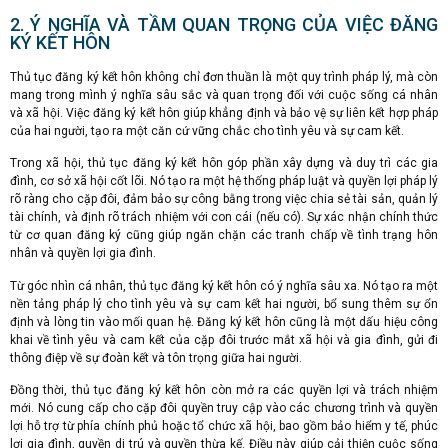
2. Ý NGHĨA VÀ TẦM QUAN TRỌNG CỦA VIỆC ĐĂNG
KÝ KẾT HÔN
Thủ tục đăng ký kết hôn không chỉ đơn thuần là một quy trình pháp lý, mà còn
mang trong mình ý nghĩa sâu sắc và quan trọng đối với cuộc sống cá nhân
và xã hội. Việc đăng ký kết hôn giúp khẳng định và bảo vệ sự liên kết hợp pháp
của hai người, tạo ra một căn cứ vững chắc cho tình yêu và sự cam kết.
Trong xã hội, thủ tục đăng ký kết hôn góp phần xây dựng và duy trì các gia
đình, cơ sở xã hội cốt lõi. Nó tạo ra một hệ thống pháp luật và quyền lợi pháp lý
rõ ràng cho cặp đôi, đảm bảo sự công bằng trong việc chia sẻ tài sản, quản lý
tài chính, và định rõ trách nhiệm với con cái (nếu có). Sự xác nhận chính thức
từ cơ quan đăng ký cũng giúp ngăn chặn các tranh chấp về tình trạng hôn
nhân và quyền lợi gia đình.
Từ góc nhìn cá nhân, thủ tục đăng ký kết hôn có ý nghĩa sâu xa. Nó tạo ra một
nền tảng pháp lý cho tình yêu và sự cam kết hai người, bổ sung thêm sự ổn
định và lòng tin vào mối quan hệ. Đăng ký kết hôn cũng là một dấu hiệu công
khai về tình yêu và cam kết của cặp đôi trước mắt xã hội và gia đình, gửi đi
thông điệp về sự đoàn kết và tôn trọng giữa hai người.
Đồng thời, thủ tục đăng ký kết hôn còn mở ra các quyền lợi và trách nhiệm
mới. Nó cung cấp cho cặp đôi quyền truy cập vào các chương trình và quyền
lợi hỗ trợ từ phía chính phủ hoặc tổ chức xã hội, bao gồm bảo hiểm y tế, phúc
lợi gia đình, quyền di trú và quyền thừa kế. Điều này giúp cải thiện cuộc sống