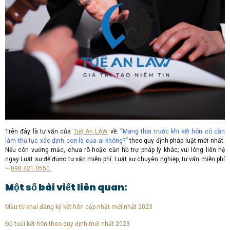
Trên đây là tư vấn của
Tuệ An LAW
về: “
Mang thai trước khi kết hôn có cần
làm thủ tục xác định con là của ai không?
“
theo quy định pháp luật mới nhất.
Nếu còn vướng mắc, chưa rõ hoặc cần hồ trợ pháp lý khác; vui lòng liên hệ
ngay Luật sư để được tư vấn miễn phí. Luật sư chuyên nghiệp, tư vấn miễn phí
–
098.421.0550.
Một số bài viết liên quan:
Mẫu tờ khai đăng ký kết hôn cập nhật mới nhất 2023
Độ tuổi kết hôn theo quy định mới nhất 2023