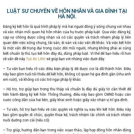
LUẬT SƯ CHUYÊN VỀ HÔN NHÂN VÀ GIA ĐÌNH TẠI
HÀ NỘI.
Đăng ký kết hôn là quá trình pháp lý mà hai người đồng ý sống chung với nhau
và xác nhận mối quan hệ hôn nhân của họ trước pháp luật. Qua việc đăng ký,
cặp vợ chồng được công nhận và có các quyền và trách nhiệm pháp lý liên
quan đến việc sống chung, tài sản, di sản và các vấn đề khác. Và việc kết hôn
là một vấn đề trọng đại trong cuộc đời mỗi người, nhưng không phải ai cũng
biết chuẩn bị thủ tục kết hôn đầy đủ, đúng pháp luật. Vì thế để bạn hiểu rõ hơn
về vấn đề này
Tuệ An LAW
sẽ giúp bạn với những việc dưới đây:
– Tư vấn bạn hiểu rõ các điều kiện pháp lý để được coi là đã thành hôn. Điều
này bao gồm tuổi tối thiểu để kết hôn, không có quan hệ gia đình gần (như anh
em ruột), và không có các trở ngại pháp lý khác.
– Hộ trợ, trợ giúp bạn trong thu thập và chuẩn bị đầy đủ giấy tờ cần thiết để
tiến hành đăng ký kết hôn. Thông thường, điều này bao gồm CMND hoặc căn
cước công dân của hai bên, giấy khai sinh hoặc giấy xác nhận vị trí gia đình.
– Tư vấn, hỗ trợ bạn hiểu về các quyền và nghĩa vụ sau khi kết hôn. Điều này
bao gồm quyền di chúc, quyền thừa kế, trách nhiệm tài chính và trách nhiệm
nuôi dưỡng con cái (nếu có).
– Trợ giúp, hướng dẫn bạn trong việc soạn thảo, lập hợp đồng hôn nhân đúng