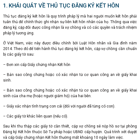
1. KHÁI QUÁT VỀ THỦ TỤC ĐĂNG KÝ KẾT HÔN
Thủ tục đăng ký kết hôn là quy trình pháp lý mà hai người muốn kết hôn phải
tuân thủ để chính thức ghi nhận sự liên kết hôn nhân của họ. Thông qua việc
đăng ký, cặp đôi được công nhận là vợ chồng và có các quyền và trách nhiệm
pháp lý tương ứng.
Ở Việt Nam, việc này được điều chỉnh bởi Luật Hôn nhân và Gia đình năm
2014. Theo đó để tiến hành thủ tục đăng ký kết hôn, cặp vợ chồng cần chuẩn
bị các giấy tờ sau:
– Đơn xin cấp Giấy chứng nhận Kết hôn
– Bản sao công chứng hoặc có xác nhận từ cơ quan công an về giấy khai
sinh.
– Bản sao công chứng hoặc có xác nhận từ cơ quan công an về giấy khai
sinh của cha mẹ (hoặc người giám hộ) của hai bên.
– Giấy xác nhận tình trạng con cái (đối với người đã từng có con).
– Các giấy tờ khác liên quan (nếu có).
Sau khi thu thập các giấy tờ cần thiết, cặp vợ chồng sẽ nộp hồ sơ tại phòng
Đăng ký Kết hôn thuộc Sở Tư pháp hoặc UBND cấp huyện. Quá trình xét duyệt
và cấp Giấy chứng nhận Kết hôn thường mất khoảng 10 ngày làm việc.