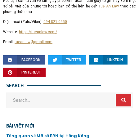
Nếu bạn cần tư vấn về làm giấy phép kinh doanh cần giấy tờ gì? hãy xem một
số bài viết của chúng tôi hoặc bạn có thể liên hệ đến T
uệ An Law
theo các
phương thức sau
Điện thoại (Zalo/Viber):
094.821.0550
Website:
https://tueanlaw.com/
Email:
tueanlaw@gmail.com
FACEBOOK
TWITTER
LINKEDIN
PINTEREST
SEARCH
BÀI VIẾT MỚI
Tổng quan về Mã số BRN tại Hồng Kông