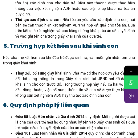
tòa án) xác định cha cho đứa trẻ. Điều này thường được thực hiện
thông qua việc xét nghiệm ADN hoặc các biện pháp khác mà tòa án
quy định.
Thủ tục xác định cha con
: Nếu tòa án yêu cầu xác định cha con, hai
bên sẽ cần thực hiện xét nghiệm ADN và nộp kết quả cho tòa án. Dựa
trên kết quả xét nghiệm và các bằng chứng khác, tòa án sẽ quyết định
về việc ghi tên cha trong giấy khai sinh của đứa trẻ.
5. Trường hợp kết hôn sau khi sinh con
Nếu cha mẹ kết hôn sau khi đứa trẻ được sinh ra, và muốn ghi nhận tên cha
trong giấy khai sinh:
→
Thay đổi, bổ sung giấy khai sinh
: Cha mẹ có thể nộp đơn yêu cầu thay
đổi, bổ sung thông tin trong Giấy khai sinh tại UBND nơi đã đăng ký
khai sinh cho con trước đó. Trong trường hợp này, nếu cả hai vợ chồng
đều đồng thuận, việc bổ sung thông tin về cha sẽ được thực hiện mà
không cần xét nghiệm ADN hay thủ tục xác định cha con.
6. Quy định pháp lý liên quan
Điều 88 Luật Hôn nhân và Gia đình 2014
quy định: Một người được coi
là cha của đứa trẻ nếu họ cùng nhau ký tên vào Giấy khai sinh của đứa
trẻ hoặc nếu có quyết định của tòa án xác nhận cha con.
Điều 101 Luật Hôn nhân và Gia đình 2014
quy định: Khi có tranh chấp