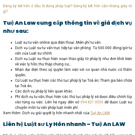
Đăng ký kết hôn ở đâu là đúng pháp luật? Đăng ký kết hôn cần những giấy tờ
gì?
Tuệ An Law cung cấp thông tin về giá dịch vụ
như sau:
Luật sư tư vấn online qua điện thoại: Miễn phí tư vấn.
Dịch vụ Luật sư tư vấn trực tiếp tại văn phòng: Từ 500.000 đồng/giờ tư
vấn của Luật sư chính.
Dịch vụ Luật sư thực hiện soạn thảo giấy tờ pháp lý như đơn khởi kiện
về việc ly hôn; thu thập chứng cư;…
Nhận đại diện theo uỷ quyền làm việc với cơ quan nhà nước có thẩm
quyền;
Cử Luật sư thực hiện các thủ tục pháp lý tại Toà án; Tham gia bào chữa
tại Toà án;
Các dịch vụ pháp lý liên quan khác.
Phí dịch vụ tư vấn; thực hiện các thủ tục pháp lý sẽ được điều chỉnh tùy
vào từng vụ việc. Liên hệ ngay đến số
094.821.0550
để được Luật sư
chuyên môn tư vấn pháp luật miễn phí.
Xem thêm: Dịch vụ giải quyết ly hôn nhanh nhất của
Tuệ An LAW
Liên hệ Luật sư Ly Hôn nhanh – Tuệ An LAW