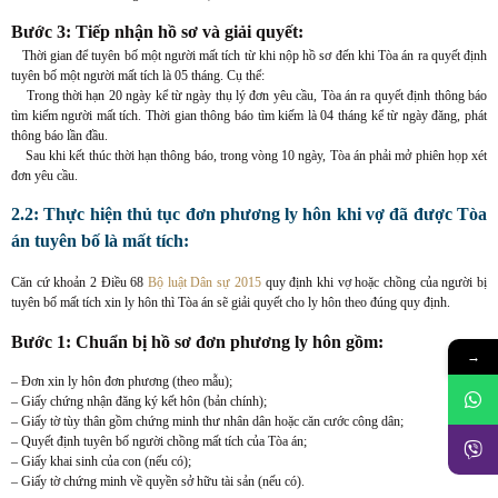
Bước 3: Tiếp nhận hồ sơ và giải quyết:
Thời gian để tuyên bố một người mất tích từ khi nộp hồ sơ đến khi Tòa án ra quyết định
tuyên bố một người mất tích là 05 tháng. Cụ thể:
Trong thời hạn 20 ngày kể từ ngày thụ lý đơn yêu cầu, Tòa án ra quyết định thông báo
tìm kiếm người mất tích. Thời gian thông báo tìm kiếm là 04 tháng kể từ ngày đăng, phát
thông báo lần đầu.
Sau khi kết thúc thời hạn thông báo, trong vòng 10 ngày, Tòa án phải mở phiên họp xét
đơn yêu cầu.
2.2: Thực hiện thủ tục đơn phương ly hôn khi vợ đã được Tòa
án tuyên bố là mất tích:
Căn cứ khoản 2 Điều 68
Bộ luật Dân sự 2015
quy định khi vợ hoặc chồng của người bị
tuyên bố mất tích xin ly hôn thì Tòa án sẽ giải quyết cho ly hôn theo đúng quy định.
Bước 1: Chuẩn bị hồ sơ đơn phương ly hôn gồm:
→
– Đơn xin ly hôn đơn phương (theo mẫu);
– Giấy chứng nhận đăng ký kết hôn (bản chính);
– Giấy tờ tùy thân gồm chứng minh thư nhân dân hoặc căn cước công dân;
– Quyết định tuyên bố người chồng mất tích của Tòa án;
– Giấy khai sinh của con (nếu có);
– Giấy tờ chứng minh về quyền sở hữu tài sản (nếu có).