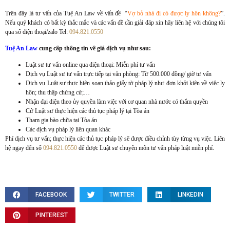
Trên đây là tư vấn của Tuệ An Law về vấn đề “
Vợ bỏ nhà đi có được ly hôn không?
”.
Nếu quý khách có bất kỳ thắc mắc và các vấn đề cần giải đáp xin hãy liên hệ với chúng tôi
qua số điện thoại/zalo Tel:
094.821.0550
Tuệ An Law
cung cấp thông tin về giá dịch vụ như sau:
Luật sư tư vấn online qua điện thoại: Miễn phí tư vấn
Dịch vụ Luật sư tư vấn trực tiếp tại văn phòng: Từ 500.000 đồng/ giờ tư vấn
Dịch vụ Luật sư thực hiện soạn thảo giấy tờ pháp lý như đơn khởi kiện về việc ly
hôn; thu thập chứng cứ;…
Nhận đại diện theo ủy quyền làm việc với cơ quan nhà nước có thẩm quyền
Cử Luật sư thực hiện các thủ tục pháp lý tại Tòa án
Tham gia bào chữa tại Tòa án
Các dịch vụ pháp lý liên quan khác
Phí dịch vụ tư vấn; thực hiện các thủ tục pháp lý sẽ được điều chỉnh tùy từng vụ việc. Liên
hệ ngay đến số
094.821.0550
để được Luật sư chuyên môn tư vấn pháp luật miễn phí.
FACEBOOK
TWITTER
LINKEDIN
PINTEREST