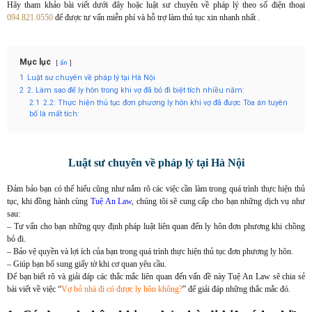
Hãy tham khảo bài viết dưới đây hoặc luật sư chuyên về pháp lý theo số điện thoại
094.821.0550
để được tư vấn miễn phí và hỗ trợ làm thủ tục xin nhanh nhất .
Mục lục
ẩn
1
Luật sư chuyên về pháp lý tại Hà Nội
2
2. Làm sao để ly hôn trong khi vợ đã bỏ đi biệt tích nhiều năm:
2.1
2.2: Thực hiện thủ tục đơn phương ly hôn khi vợ đã được Tòa án tuyên
bố là mất tích:
Luật sư chuyên về pháp lý tại Hà Nội
Đảm bảo bạn có thể hiểu cũng như nắm rõ các việc cần làm trong quá trình thực hiện thủ
tục, khi đồng hành cùng
Tuệ An Law
, chúng tôi sẽ cung cấp cho bạn những dịch vụ như
sau:
– Tư vấn cho bạn những quy định pháp luật liên quan đến ly hôn đơn phương khi chồng
bỏ đi.
– Bảo vệ quyền và lợi ích của bạn trong quá trình thực hiện thủ tục đơn phương ly hôn.
– Giúp bạn bổ sung giấy tờ khi cơ quan yêu cầu.
Để bạn biết rõ và giải đáp các thắc mắc liên quan đến vấn đề này Tuệ An Law sẽ chia sẻ
bài viết về việc “
Vợ bỏ nhà đi có được ly hôn không?
” để giải đáp những thắc mắc đó.