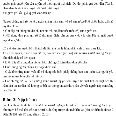
quyền giải quyết yêu cầu tuyên bố một người mất tích. Do đó, phải gửi đơn đến Tòa án
nhân dân thuộc thẩm quyền để được giải quyết.
+ Người yêu cầu giải quyết việc dân sự:
Người chồng ghi rõ họ tên, ngày tháng năm sinh và số cmnn/cccd/hộ chiếu hoặc giấy tờ
tùy thân khác.
+ Ghi đầy đủ thông tin địa chỉ nơi cư trú, nơi làm việc (nếu có) của người vợ.
+ Nội dung đơn phải ghi rõ lý do, mục đích, căn cứ của việc yêu cầu Tòa án giải quyết
việc dân sự đó:
Có thể yêu cầu tuyên bố mất tích để làm thủ tục ly hôn, phân chia di sản thừa kế,…
+ Ghi rõ họ tên, địa chỉ nơi cư trú, nơi làm việc (nếu có) của những người mà người yêu
cầu nhận thấy có liên quan
+ Điền đầy đủ trong đơn các tài liệu, chứng cứ kèm theo đơn yêu cầu
+ Cuối cùng người chồng ký hoặc điểm chỉ.
– Giấy tờ chứng minh việc đã sử dụng các biện pháp thông báo tìm kiếm của người yêu
cầu với người bị tuyên bố mất tích.
– Các chứng cứ, tài liệu chứng minh người bị yêu cầu tuyên bố mất tích đã biệt tích 02
năm liên tục trở lên mà không có bất cứ thông tin xác thực nào về việc người này còn sống
hay đã chết.
Bước 2: Nộp hồ sơ:
Sau khi chuẩn bị đủ hồ sơ như trên, người vợ nộp hồ sơ đến Tòa án nơi mà người bị yêu
cầu tuyên bố mất tích có nơi cư trú cuối cùng trước khi mất liên lạc (căn cứ điểm b khoản 2
Điều 39 Bộ luật Tố tụng dân sự 2015).