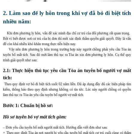
2. Làm sao để ly hôn trong khi vợ đã bỏ đi biệt tích
nhiều năm:
Khi đơn phương ly hôn, vấn đề xác minh địa chỉ cư trú của đối phương rất quan trọng.
Bởi vì biết được nơi cư trú của bị đơn thì mới xác định thẩm quyền giải quyết. Đây là vấn
đề còn khá nhiều khó khăn trong thực tiễn hiện nay.
Vậy nên đơn phương ly hôn trong trường hợp này người chồng phải yêu cầu Tòa án
tuyên bố mất tích. Sau đó mới làm thủ tục ra Tòa án xin đơn phương ly hôn. Cụ thể quy
trình giải quyết như sau:
2.1: Thực hiện thủ tục yêu cầu Tòa án tuyên bố người vợ mất
tích:
Theo quy định vợ bỏ đi biệt tích suốt 02 năm liền. Đã áp dụng đầy đủ các biện pháp tìm
kiếm, thông báo theo quy định nhưng không có tin tức. Lúc này người chồng có quyền
làm thủ tục ra Tòa án yêu cầu tuyên bố người vợ mất tích.
Bước 1: Chuẩn bị hồ sơ:
Hồ sơ tuyên bố vợ mất tích gồm:
– Đơn yêu cầu tuyên bố một người mất tích. Hướng dẫn viết đơn như sau:
+ Theo quy định Tòa án nơi người bị yêu cầu tuyên bố mất tích cư trú cuối cùng có thẩm