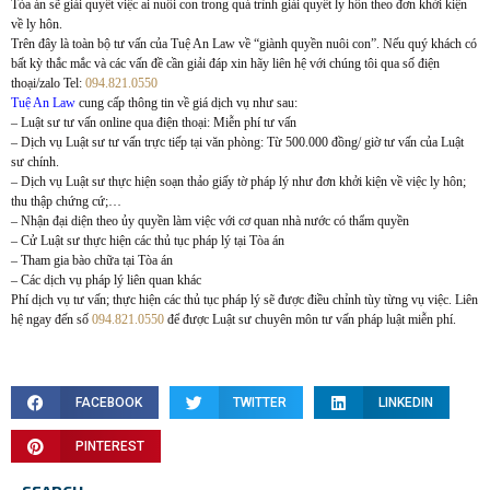
Tòa án sẽ giải quyết việc ai nuôi con trong quá trình giải quyết ly hôn theo đơn khởi kiện
về ly hôn.
Trên đây là toàn bộ tư vấn của Tuệ An Law về “giành quyền nuôi con”. Nếu quý khách có
bất kỳ thắc mắc và các vấn đề cần giải đáp xin hãy liên hệ với chúng tôi qua số điện
thoại/zalo Tel:
094.821.0550
Tuệ An Law
cung cấp thông tin về giá dịch vụ như sau:
– Luật sư tư vấn online qua điện thoại: Miễn phí tư vấn
– Dịch vụ Luật sư tư vấn trực tiếp tại văn phòng: Từ 500.000 đồng/ giờ tư vấn của Luật
sư chính.
– Dịch vụ Luật sư thực hiện soạn thảo giấy tờ pháp lý như đơn khởi kiện về việc ly hôn;
thu thập chứng cứ;…
– Nhận đại diện theo ủy quyền làm việc với cơ quan nhà nước có thẩm quyền
– Cử Luật sư thực hiện các thủ tục pháp lý tại Tòa án
– Tham gia bào chữa tại Tòa án
– Các dịch vụ pháp lý liên quan khác
Phí dịch vụ tư vấn; thực hiện các thủ tục pháp lý sẽ được điều chỉnh tùy từng vụ việc. Liên
hệ ngay đến số
094.821.0550
để được Luật sư chuyên môn tư vấn pháp luật miễn phí.
FACEBOOK
TWITTER
LINKEDIN
PINTEREST