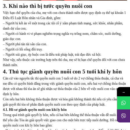
3. Khi nào thì bị tước quyền nuôi con
Việc hạn chế quyền của cha, mẹ với con chưa thành niên được quy định cụ thể tại khoản 1
Điều 85 Luật Hôn nhân và Gia đình, gồm:
– Người bị kết án về một trong các tội cố ý xâm phạm tính mạng, sức khỏe, nhân phẩm,
danh dự của con;
– Người có hành vi vi phạm nghiêm trọng nghĩa vụ trông nom, chăm sóc, nuôi dưỡng,
giáo dục con.
– Người phá tán tài sản của con.
– Người có lối sống đồi trụy.
– Người xúi giục, ép buộc con là điều trái pháp luật, trái đạo đức xã hội.
Như vậy, nếu thuộc các trường hợp trên thì cha, mẹ sẽ bị hạn chế quyền đối với con chưa
thành niên.
4. Thủ tục giành quyền nuôi con 5 tuổi khi ly hôn
Căn cứ vào nguyên tắc thì quyền nuôi con 5 tuổi sẽ do 2 vợ chồng thỏa thuận, cả cha và
mẹ đều có quyền bình đẳng trong việc giành quyền nuôi con, nếu hai vợ chồng thỏa thuận
được với nhau thì tòa án sẽ ghi nhận sự thỏa thuận của 2 bên về việc nuôi con vào quyết
→
định ly hôn.
Còn nếu hai bên không thỏa thuận được và hòa giải không thành thì nếu có yêu cầu tòa
giải quyết thì tòa sẽ phân định quyền nuôi con theo quy định của pháp luật.
4.1. Hồ sơ giành quyền nuôi con khi ly hôn
Trong quá trình giải quyết ly hôn, nếu cả hai bên không thể thỏa thuận vấn đề nuôi con, có
thể yêu cầu Tòa án giải quyết việc giao con cho một bên trực tiếp nuôi dưỡng. Hồ sơ giành
quyền nuôi con khi ly hôn bao gồm: