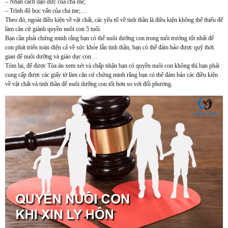
– Nhân cách đạo đức của cha mẹ;
– Trình độ học vấn của cha mẹ;…
Theo đó, ngoài điều kiện về vật chất, các yếu tố về tinh thần là điều kiện không thể thiếu để
làm căn cứ giành quyền nuôi con 5 tuổi.
Bạn cần phải chứng minh rằng bạn có thể nuôi dưỡng con trong môi trường tốt nhất để
con phát triển toàn diện cả về sức khỏe lẫn tinh thần, bạn có thể đảm bảo được quỹ thời
gian để nuôi dưỡng và giáo dục con…
Tóm lại, để được Tòa án xem xét và chấp nhận bạn có quyền nuôi con không thì bạn phải
cung cấp được các giấy tờ làm căn cứ chứng minh rằng bạn có thể đảm bảo các điều kiện
về vật chất và tinh thần để nuôi dưỡng con tốt hơn so với đối phương.