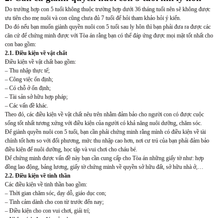
Do trường hợp con 5 tuổi không thuộc trường hợp dưới 36 tháng tuổi nên sẽ không được
ưu tiên cho mẹ nuôi và con cũng chưa đủ 7 tuổi để hỏi tham khảo hỏi ý kiến.
Do đó nếu bạn muốn giành quyền nuôi con 5 tuổi sau ly hôn thì bạn phải đưa ra được các
căn cứ để chứng minh được với Tòa án rằng bạn có thể đáp ứng được mọi mặt tốt nhất cho
con bao gồm:
2.1. Điều kiện về vật chất
Điều kiện về vật chất bao gồm:
– Thu nhập thực tế;
– Công việc ổn định;
– Có chỗ ở ổn định;
– Tài sản sở hữu hợp pháp;
– Các vấn đề khác.
Theo đó, các điều kiện về vật chất nêu trên nhằm đảm bảo cho người con có được cuộc
sống tốt nhất tương xứng với điều kiện của người có khả năng nuôi dưỡng, chăm sóc.
Để giành quyền nuôi con 5 tuổi, bạn cần phải chứng minh rằng mình có điều kiện về tài
chính tốt hơn so với đối phương, mức thu nhập cao hơn, nơi cư trú của bạn phải đảm bảo
điều kiện để nuôi dưỡng, học tập và vui chơi cho cháu bé.
Để chứng minh được vấn đề này bạn cần cung cấp cho Tòa án những giấy tờ như: hợp
đồng lao động, bảng lương, giấy tờ chứng minh về quyền sở hữu đất, sở hữu nhà ở,…
2.2. Điều kiện về tinh thần
Các điều kiện về tinh thần bao gồm:
– Thời gian chăm sóc, dạy dỗ, giáo dục con;
– Tình cảm dành cho con từ trước đến nay;
– Điều kiện cho con vui chơi, giải trí;