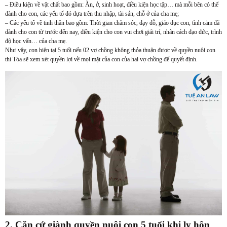
– Điều kiện về vật chất bao gồm: Ăn, ở, sinh hoạt, điều kiện học tập… mà mỗi bên có thể
dành cho con, các yếu tố đó dựa trên thu nhập, tài sản, chỗ ở của cha mẹ;
– Các yếu tố về tinh thần bao gồm: Thời gian chăm sóc, dạy dỗ, giáo dục con, tình cảm đã
dành cho con từ trước đến nay, điều kiện cho con vui chơi giải trí, nhân cách đạo đức, trình
độ học vấn… của cha mẹ.
Như vậy, con hiện tại 5 tuổi nếu 02 vợ chồng không thỏa thuận được về quyền nuôi con
thì Tòa sẽ xem xét quyền lợi về mọi mặt của con của hai vợ chồng để quyết định.
2. Căn cứ giành quyền nuôi con 5 tuổi khi ly hôn