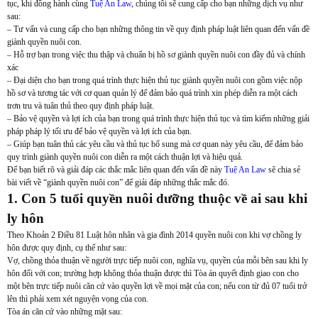
tục, khi đồng hành cùng
Tuệ An Law
, chúng tôi sẽ cung cấp cho bạn những dịch vụ như
sau:
– Tư vấn và cung cấp cho bạn những thông tin về quy định pháp luật liên quan đến vấn đề
giành quyền nuôi con.
– Hỗ trợ bạn trong việc thu thập và chuẩn bị hồ sơ giành quyền nuôi con đầy đủ và chính
xác
– Đại diện cho bạn trong quá trình thực hiện thủ tục giành quyền nuôi con gồm việc nộp
hồ sơ và tương tác với cơ quan quản lý để đảm bảo quá trình xin phép diễn ra một cách
trơn tru và tuân thủ theo quy định pháp luật.
– Bảo vệ quyền và lợi ích của bạn trong quá trình thực hiện thủ tục và tìm kiếm những giải
pháp pháp lý tối ưu để bảo vệ quyền và lợi ích của bạn.
– Giúp bạn tuân thủ các yêu cầu và thủ tục bổ sung mà cơ quan này yêu cầu, để đảm bảo
quy trình giành quyền nuôi con diễn ra một cách thuận lợi và hiệu quả.
Để bạn biết rõ và giải đáp các thắc mắc liên quan đến vấn đề này
Tuệ An Law
sẽ chia sẻ
bài viết về “giành quyền nuôi con” để giải đáp những thắc mắc đó.
1. Con 5 tuổi quyền nuôi dưỡng thuộc về ai sau khi
ly hôn
Theo Khoản 2 Điều 81 Luật hôn nhân và gia đình 2014 quyền nuôi con khi vợ chồng ly
hôn được quy định, cụ thể như sau:
Vợ, chồng thỏa thuận về người trực tiếp nuôi con, nghĩa vụ, quyền của mỗi bên sau khi ly
hôn đối với con; trường hợp không thỏa thuận được thì Tòa án quyết định giao con cho
một bên trực tiếp nuôi căn cứ vào quyền lợi về mọi mặt của con; nếu con từ đủ 07 tuổi trở
lên thì phải xem xét nguyện vọng của con.
Tòa án căn cứ vào những mặt sau: