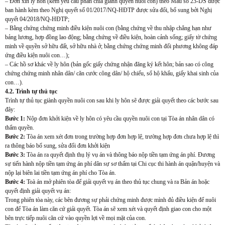
– Đơn xin ly hôn (kèm yêu cầu phân chia giành quyền nuôi con) theo Mẫu số 23-DS được
ban hành kèm theo Nghị quyết số 01/2017/NQ-HĐTP được sửa đổi, bổ sung bởi Nghị
quyết 04/2018/NQ-HĐTP;
– Bằng chứng chứng minh điều kiện nuôi con (bằng chứng về thu nhập chẳng hạn như
bảng lương, hợp đồng lao động; bằng chứng về điều kiện, hoàn cảnh sống; giấy tờ chứng
minh về quyền sở hữu đất, sở hữu nhà ở; bằng chứng chứng minh đối phương không đáp
ứng điều kiện nuôi con…);
– Các hồ sơ khác về ly hôn (bản gốc giấy chứng nhận đăng ký kết hôn; bản sao có công
chứng chứng minh nhân dân/ căn cước công dân/ hộ chiếu, sổ hộ khẩu, giấy khai sinh của
con…).
4.2. Trình tự thủ tục
Trình tự thủ tục giành quyền nuôi con sau khi ly hôn sẽ được giải quyết theo các bước sau
đây:
Bước 1:
Nộp đơn khởi kiện về ly hôn có yêu cầu quyền nuôi con tại Tòa án nhân dân có
thẩm quyền.
Bước 2:
Tòa án xem xét đơn trong trường hợp đơn hợp lệ, trường hợp đơn chưa hợp lệ thì
ra thông báo bổ sung, sửa đổi đơn khởi kiện
Bước 3:
Tòa án ra quyết định thụ lý vụ án và thông báo nộp tiền tạm ứng án phí. Đương
sự tiến hành nộp tiền tạm ứng án phí dân sự sơ thẩm tại Chi cục thi hành án quận/huyện và
nộp lại biên lai tiền tạm ứng án phí cho Tòa án.
Bước 4:
Toà án mở phiên tòa để giải quyết vụ án theo thủ tục chung và ra Bản án hoặc
quyết định giải quyết vụ án:
Trong phiên tòa này, các bên đương sự phải chứng minh được mình đủ điều kiện để nuôi
con để Tòa án làm căn cứ giải quyết. Tòa án sẽ xem xét và quyết định giao con cho một
bên trực tiếp nuôi căn cứ vào quyền lợi về mọi mặt của con.